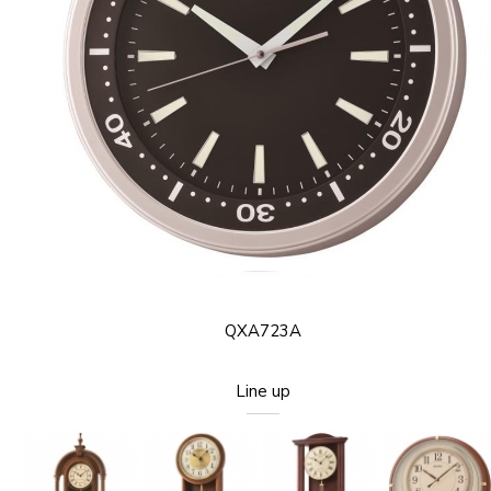
QXA723A
Line up