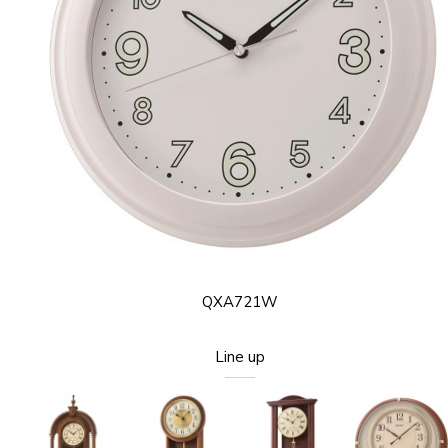
QXA721W
Line up