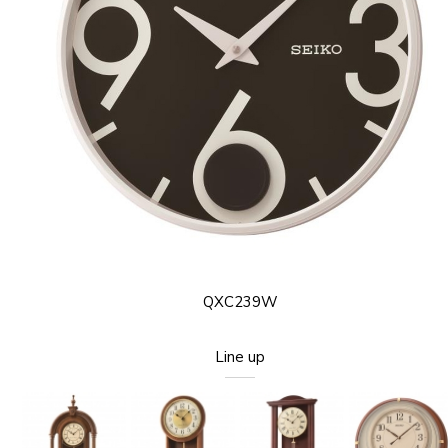
QXC239W
Line up