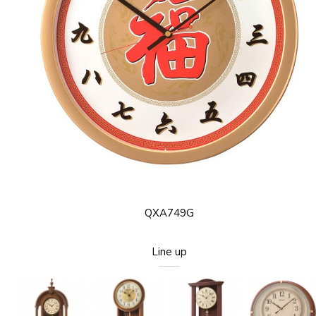
QXA749G
Line up